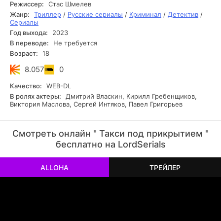
запутанные преступления.
Режиссер:
Стас Шмелев
Жанр:
Триллер
/
Русские сериалы
/
Криминал
/
Детектив
/
Сериалы
Год выхода:
2023
В переводе:
Не требуется
Возраст:
18
8.057
0
Качество:
WEB-DL
В ролях актеры:
Дмитрий Власкин, Кирилл Гребенщиков,
Виктория Маслова, Сергей Интяков, Павел Григорьев
Смотреть онлайн " Такси под прикрытием "
бесплатно на LordSerials
ALLOHA
ТРЕЙЛЕР
РЕКЛАМА
РЕКЛАМА
РЕКЛАМА
РЕКЛАМА