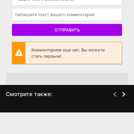
ОТПРАВИТЬ
Комментариев еще нет. Вы можете
стать первым!
Смотрите также:
Весьма непрост
Весьма непрост
WEB-DL
WEB-DL
(2024)
(2024)
5.963
0
5.963
0