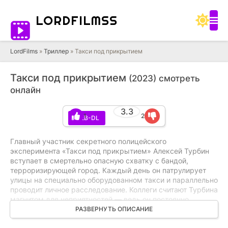
LORD
FILMSS
LordFilms
»
Триллер
» Такси под прикрытием
Такси под прикрытием
(2023) смотреть
онлайн
3.3
1
2
WEB-DL
Главный участник секретного полицейского
эксперимента «Такси под прикрытием» Алексей Турбин
вступает в смертельно опасную схватку с бандой,
терроризирующей город. Каждый день он патрулирует
улицы на специально оборудованном такси и параллельно
проводит личное расследование. Коллеги считают Турбина
магнитом для неприятностей — ведь он постоянно
оказывается в эпицентре событий. Но именно
РАЗВЕРНУТЬ ОПИСАНИЕ
это качество и помогает ему раскрывать самые