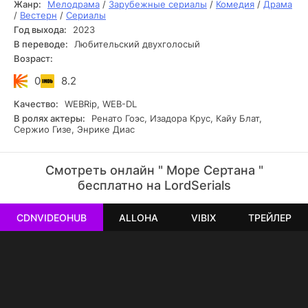
Жанр:
Мелодрама
/
Зарубежные сериалы
/
Комедия
/
Драма
Тертулиу советует сыну сопровождать Зе Паулину, но
/
Вестерн
/
Сериалы
сильнейший ливень способствует несчастному случаю.
Год выхода:
2023
Тертулинью удаётся спастись, а Зе Паулину объявляют
В переводе:
Любительский двухголосый
мёртвым.
Возраст:
0
8.2
Качество:
WEBRip, WEB-DL
В ролях актеры:
Ренато Гоэс, Изадора Крус, Кайу Блат,
Сержио Гизе, Энрике Диас
Смотреть онлайн " Море Сертана "
бесплатно на LordSerials
CDNVIDEOHUB
ALLOHA
VIBIX
ТРЕЙЛЕР
РЕКЛАМА
РЕКЛАМА
РЕКЛАМА
РЕКЛАМА
РЕКЛАМА