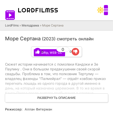
LORD
FILMSS
LordFilms
»
Мелодрама
» Море Сертана
Море Сертана
(2023) смотреть онлайн
0
0
0
WEBRip, WEB-DL
Сюжет истории начинается с помолвки Кандоки и Зе
Паулину . Они в большом предвкушении своей скорой
свадьбы. Проблема в том, что полковник Тертулиу —
владелец фазенды "Палмейрал" — отдаёт ковбою приказ
перегнать лошадь из одного города в другой именно в
день, на который назначена церемония. В то же время в
Канта-Педра после долгого пребывания в столице
возвращается Тертулинью . Он вновь встречает Кандоку и
РАЗВЕРНУТЬ ОПИСАНИЕ
немедленно влюбляется в неё. И даже зная, что она
помолвлена с Зе Паулину, Тертулинью пытается добиться
Режиссер:
Аллан Фитерман
своего. Судьба вносит свои коррективы: полковник