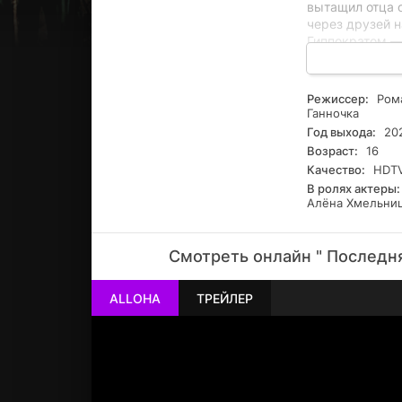
вытащил отца с
через друзей н
Гиппократом —
помогать любо
наркорынка и 
преступной гру
Режиссер:
Рома
дела от сына-п
Ганночка
Год выхода:
20
Возраст:
16
Качество:
HDTV
В ролях актеры:
Алёна Хмельни
Смотреть онлайн " Последняя
ALLOHA
ТРЕЙЛЕР
РЕКЛАМА
РЕКЛАМА
РЕКЛАМА
РЕКЛАМА