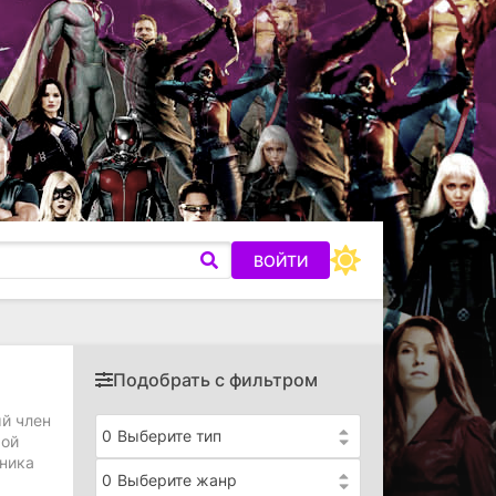
ВОЙТИ
Подобрать с фильтром
й член
0
Выберите тип
рой
ника
0
Выберите жанр