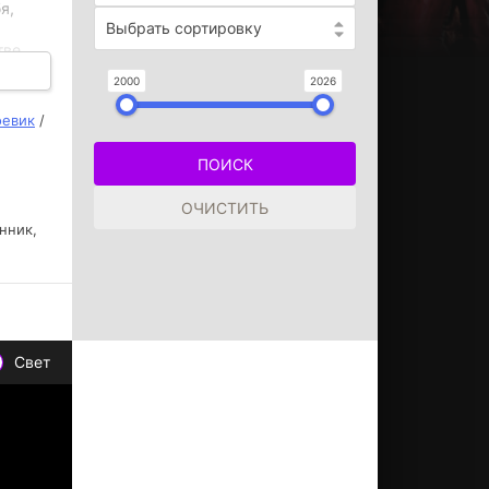
я,
Выбрать сортировку
тве
редел
2000
2026
рю
вои
оевик
/
нник,
Свет