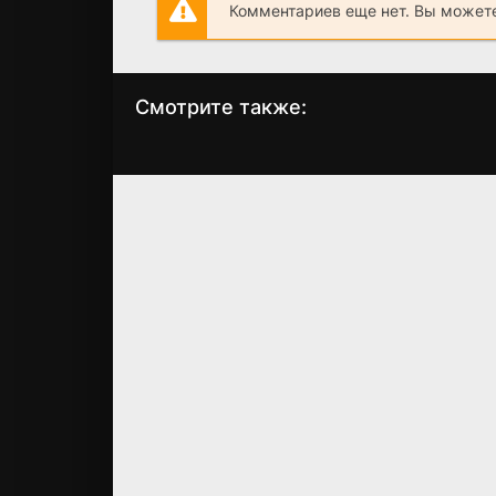
Комментариев еще нет. Вы можете
Смотрите также:
Последняя клятва
Лихие
HDTVRip
WEB-DL
Гиппократа
(2024)
(2024)
7.291
6.7
6.408
0