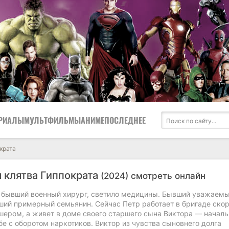
РИАЛЫ
МУЛЬТФИЛЬМЫ
АНИМЕ
ПОСЛЕДНЕЕ
крата
 клятва Гиппократа
(2024) смотреть онлайн
 бывший военный хирург, светило медицины. Бывший уважаемы
ший примерный семьянин. Сейчас Петр работает в бригаде ско
ером, а живет в доме своего старшего сына Виктора — началь
бе с оборотом наркотиков. Виктор из чувства сыновнего долга