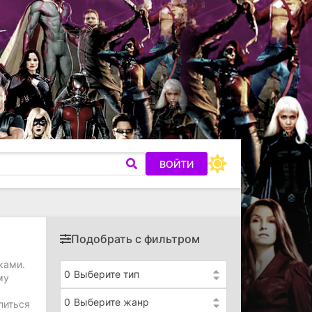
ВОЙТИ
Подобрать с фильтром
ками.
0
Выберите тип
му
0
Выберите жанр
литься