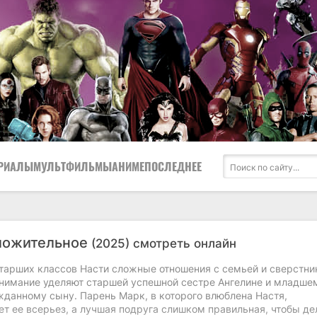
РИАЛЫ
МУЛЬТФИЛЬМЫ
АНИМЕ
ПОСЛЕДНЕЕ
ложительное
(2025) смотреть онлайн
тарших классов Насти сложные отношения с семьей и сверстни
внимание уделяют старшей успешной сестре Ангелине и младше
жданному сыну. Парень Марк, в которого влюблена Настя,
т ее всерьез, а лучшая подруга слишком правильная, чтобы де