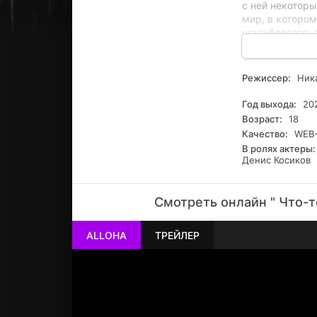
с ней некотор
мир, в котором
усугубляется: 
уверена, что э
ответственност
что беременно
Режиссер:
Ника
что тест был л
лжи с каждым 
Год выхода:
20
Возраст:
18
Качество:
WEB-
В ролях актеры:
Денис Косиков
Смотреть онлайн " Что-т
ALLOHA
ТРЕЙЛЕР
РЕКЛАМА
РЕКЛАМА
РЕКЛАМА
РЕКЛАМА