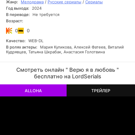
Жанр:
Мелодрама
/
Русские сериалы
/
Сериалы
любовь — Ивана Гаврилова, отца Даши.
Год выхода:
2024
В переводе:
Не требуется
Возраст:
0
0
Качество:
WEB-DL
В ролях актеры:
Мария Куликова, Алексей Фатеев, Виталий
Кудрявцев, Татьяна Шкрабак, Анастасия Голотвина
Смотреть онлайн " Верю я в любовь "
бесплатно на LordSerials
ALLOHA
ТРЕЙЛЕР
РЕКЛАМА
РЕКЛАМА
РЕКЛАМА
РЕКЛАМА
РЕКЛАМА