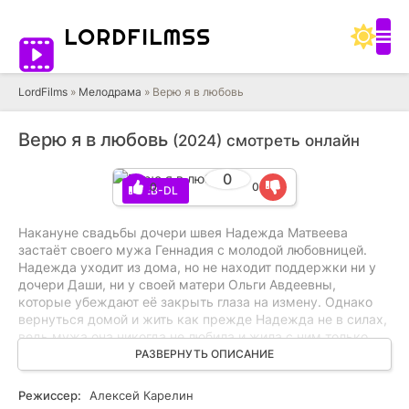
LORD
FILMSS
LordFilms
»
Мелодрама
» Верю я в любовь
Верю я в любовь
(2024) смотреть онлайн
0
0
0
WEB-DL
Накануне свадьбы дочери швея Надежда Матвеева
застаёт своего мужа Геннадия с молодой любовницей.
Надежда уходит из дома, но не находит поддержки ни у
дочери Даши, ни у своей матери Ольги Авдеевны,
которые убеждают её закрыть глаза на измену. Однако
вернуться домой и жить как прежде Надежда не в силах,
ведь мужа она никогда не любила и жила с ним только
из чувства благодарности. Когда-то Геннадий женился
РАЗВЕРНУТЬ ОПИСАНИЕ
на ней, зная, что она беременна от другого. Спустя
двадцать лет, оказавшись на перепутье, Надежда
Режиссер:
Алексей Карелин
решается разыскать свою первую и единственную