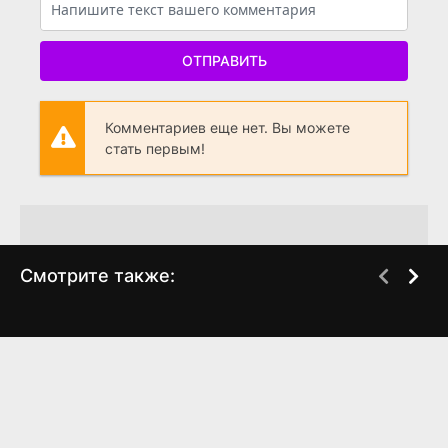
ОТПРАВИТЬ
Комментариев еще нет. Вы можете
стать первым!
Смотрите также:
Верю я в любовь
Королевские
WEB-DL
WEB-DL
приключения
(2024)
(2024)
0
0
6.196
6.5