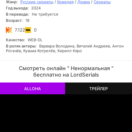
Жанр:
Русские сериалы
/
Комедия
/
Драма
/
Сериалы
неудачников, но в процессе подготовки понимает,
Год выхода:
2024
что месть — это не лекарство.
В переводе:
Не требуется
Возраст:
18
7.122
0
Качество:
WEB-DL
В ролях актеры:
Варвара Володина, Виталий Андреев, Антон
Рогачёв, Кузьма Котрелёв, Кирилл Кяро
Смотреть онлайн " Ненормальная "
бесплатно на LordSerials
ALLOHA
ТРЕЙЛЕР
РЕКЛАМА
РЕКЛАМА
РЕКЛАМА
РЕКЛАМА
РЕКЛАМА