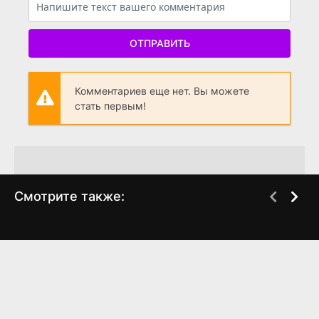
ОТПРАВИТЬ
Комментариев еще нет. Вы можете
стать первым!
Смотрите также:
Ненормальная
Остаться друзьями
WEB-DL
WEB-DL
(2024)
(2025)
7.122
0
7.921