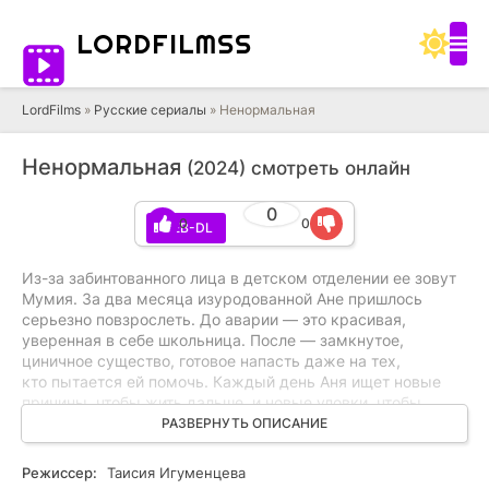
LORD
FILMSS
LordFilms
»
Русские сериалы
» Ненормальная
Ненормальная
(2024) смотреть онлайн
0
0
0
WEB-DL
Из-за забинтованного лица в детском отделении ее зовут
Мумия. За два месяца изуродованной Ане пришлось
серьезно повзрослеть. До аварии — это красивая,
уверенная в себе школьница. После — замкнутое,
циничное существо, готовое напасть даже на тех,
кто пытается ей помочь. Каждый день Аня ищет новые
причины, чтобы жить дальше, и новые уловки, чтобы
остаться в больнице. Ведь недавно у нее появилась
РАЗВЕРНУТЬ ОПИСАНИЕ
цель — убить лежащего в коме виновника той самой
аварии, в которой погибли её родители. Для выполнения
Режиссер:
Таисия Игуменцева
своего плана Аня собирает команду пациентов-