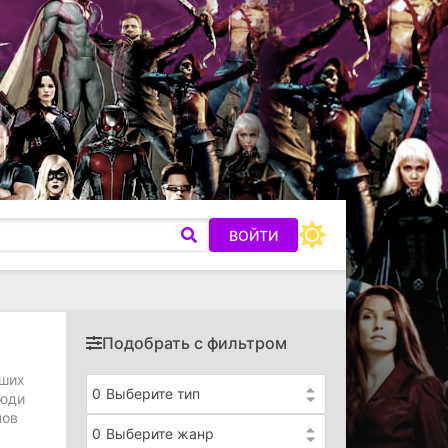
ВОЙТИ
Подобрать с фильтром
йших
0
Выберите тип
люди
нов
0
Выберите жанр