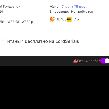
й Кондратюк
Жанр:
Спорт
/
ТВ шоу
24
В переводе:
Не требуется
8.785
7.5
Rip, WEB-DL, WEBRip
" Титаны " бесплатно на LordSerials
Есть жалоба?