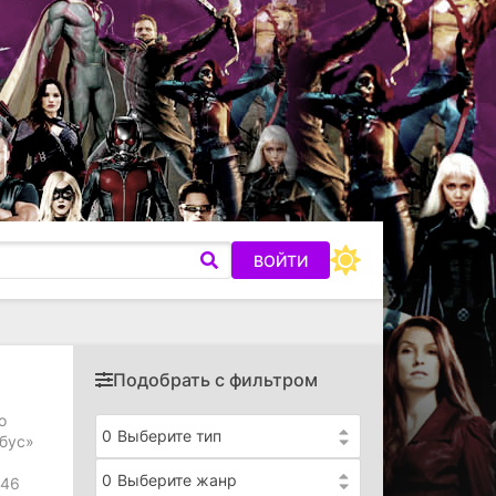
ВОЙТИ
Подобрать с фильтром
о
0
Выберите тип
ебус»
0
Выберите жанр
846