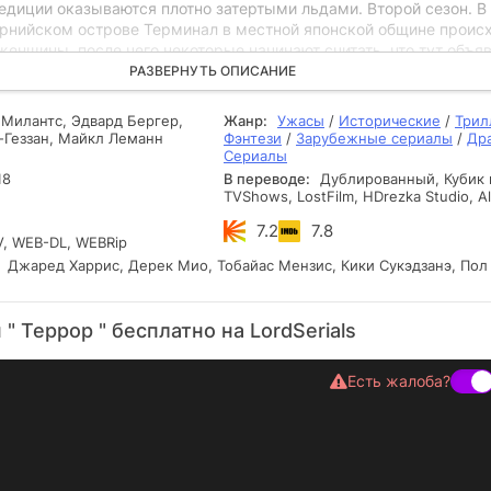
едиции оказываются плотно затертыми льдами. Второй сезон. В
орнийском острове Терминал в местной японской общине проис
енщины, после чего некоторые начинают считать, что тут объя
евняя нечисть, способная менять форму. В следующем году
РАЗВЕРНУТЬ ОПИСАНИЕ
санкционирует интернирование, в результате около 120 тысяч
ике японцев насильственно выселяются с Тихоокеанского поб
Милантс, Эдвард Бергер,
Жанр:
Ужасы
/
Исторические
/
Трил
лагеря. Вместе с интернированными туда пробирается и зло.
Геззан, Майкл Леманн
Фэнтези
/
Зарубежные сериалы
/
Др
Сериалы
18
В переводе:
Дублированный, Кубик в
TVShows, LostFilm, HDrezka Studio, A
7.2
7.8
, WEB-DL, WEBRip
Джаред Харрис, Дерек Мио, Тобайас Мензис, Кики Сукэдзанэ, Пол
" Террор " бесплатно на LordSerials
Есть жалоба?