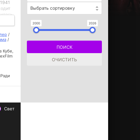
 1941
Выбрать сортировку
ходит
вилась
2000
2026
ережья
лер
/
ама
/
 Кубе,
lexFilm
 Рэди
Свет