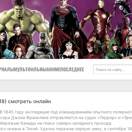
РИАЛЫ
МУЛЬТФИЛЬМЫ
АНИМЕ
ПОСЛЕДНЕЕ
18) смотреть онлайн
 В 1845 году экспедиция под командованием опытного полярног
 сэра Джона Франклина отправляется на судах «Террор» и «Эр
обережью Канады на поиск северо-западного прохода
ого океана в Тихий. Удачно пережив первую зиму, в сентябре 1