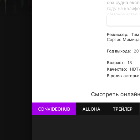
оба судна эксп
году на калиф
самоубийство ж
бакэмоно — др
президент США 
живших в Амер
Режиссер:
Тим 
в специальные 
Сергио Мимица-
Год выхода:
20
Возраст:
18
Качество:
HDTV
В ролях актеры:
Смотреть онлайн 
CDNVIDEOHUB
ALLOHA
ТРЕЙЛЕР
РЕКЛАМА
РЕКЛАМА
РЕКЛАМА
РЕКЛАМА