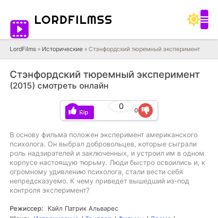
LORD
FILMSS
LordFilms
»
Исторические
» Стэнфордский тюремный эксперимент
Стэнфордский тюремный эксперимент
(2015) смотреть онлайн
0
0
0
BDRip
В основу фильма положен эксперимент американского
психолога. Он выбрал добровольцев, которые сыграли
роль надзирателей и заключенных, и устроил им в одном
корпусе настоящую тюрьму. Люди быстро освоились и, к
огромному удивлению психолога, стали вести себя
непредсказуемо. К чему приведет вышедший из-под
контроля эксперимент?
Режиссер:
Кайл Патрик Альварес