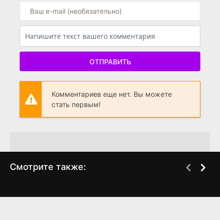
ОТПРАВИТЬ
Комментариев еще нет. Вы можете
стать первым!
Смотрите также:
Люди
Заключенный
WEB-DL, BDRip
WEBRip
(2015)
(2018)