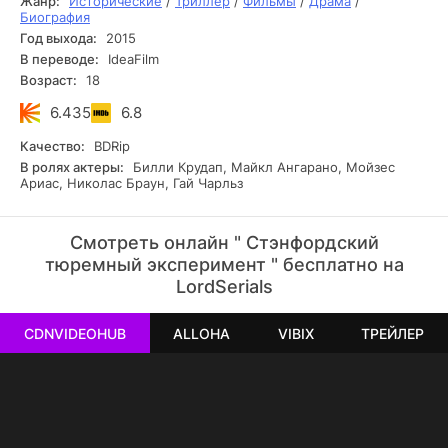
Жанр:
Исторические
/
Триллер
/
Фильмы
/
Драма
/
Биография
Год выхода:
2015
В переводе:
IdeaFilm
Возраст:
18
6.435
6.8
Качество:
BDRip
В ролях актеры:
Билли Крудап, Майкл Ангарано, Мойзес
Ариас, Николас Браун, Гай Чарльз
Смотреть онлайн " Стэнфордский
тюремный эксперимент " бесплатно на
LordSerials
CDNVIDEOHUB
ALLOHA
VIBIX
ТРЕЙЛЕР
РЕКЛАМА
РЕКЛАМА
РЕКЛАМА
РЕКЛАМА