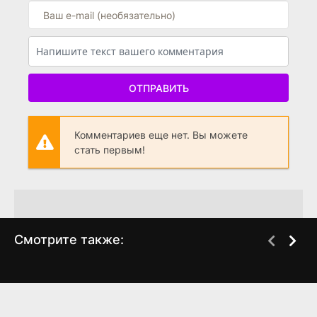
ОТПРАВИТЬ
Комментариев еще нет. Вы можете
стать первым!
Смотрите также:
Космические братья
Утро
HDTVRip
DVDRip
(2012)
(2009)