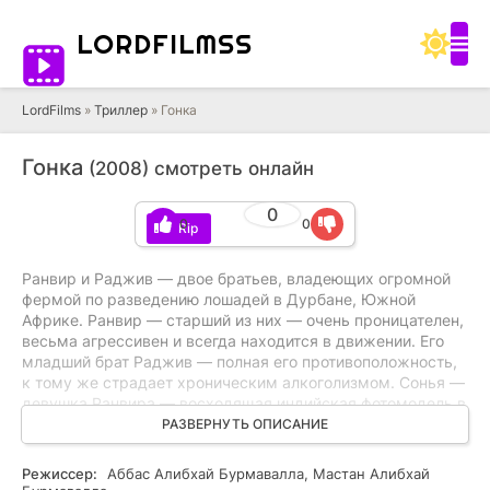
LORD
FILMSS
LordFilms
»
Триллер
» Гонка
Гонка
(2008) смотреть онлайн
0
0
0
BDRip
Ранвир и Раджив — двое братьев, владеющих огромной
фермой по разведению лошадей в Дурбане, Южной
Африке. Ранвир — старший из них — очень проницателен,
весьма агрессивен и всегда находится в движении. Его
младший брат Раджив — полная его противоположность,
к тому же страдает хроническим алкоголизмом. Сонья —
девушка Ранвира — восходящая индийская фотомодель в
Дурбане. Она любит Ранвира, но волею судьбы выходит
РАЗВЕРНУТЬ ОПИСАНИЕ
замуж за его младшего брата Раджива. Ей и так
приходиться нелегко, а когда она узнает, что Раджив
Режиссер:
Аббас Алибхай Бурмавалла, Мастан Алибхай
болен алкоголизмом, ее мир окончательно рушится.