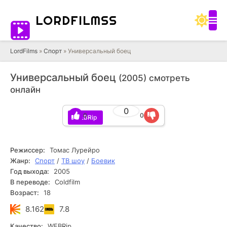
LORD
FILMSS
LordFilms
»
Спорт
» Универсальный боец
Универсальный боец
(2005) смотреть
онлайн
0
0
0
WEBRip
Режиссер:
Томас Лурейро
Жанр:
Спорт
/
ТВ шоу
/
Боевик
Год выхода:
2005
В переводе:
Coldfilm
Возраст:
18
8.162
7.8
Качество:
WEBRip