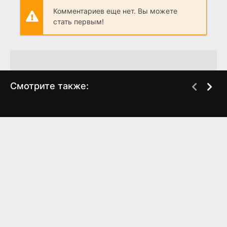
Комментариев еще нет. Вы можете
стать первым!
Смотрите также:
Универсальный
Универсальный
BDRip
BDRip
солдат 4
солдат 3:
Возрождение
(2012)
(2009)
4.56
5.1
4.468
5.3