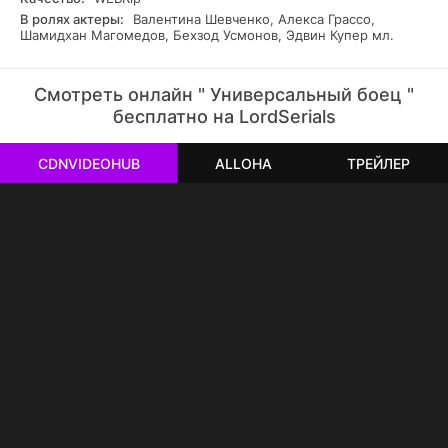
В ролях актеры:
Валентина Шевченко, Алекса Грассо,
Шамидхан Магомедов, Бехзод Усмонов, Эдвин Купер мл.
Смотреть онлайн " Универсальный боец "
бесплатно на LordSerials
CDNVIDEOHUB
ALLOHA
ТРЕЙЛЕР
РЕКЛАМА
РЕКЛАМА
РЕКЛАМА
РЕКЛАМА
РЕКЛАМА