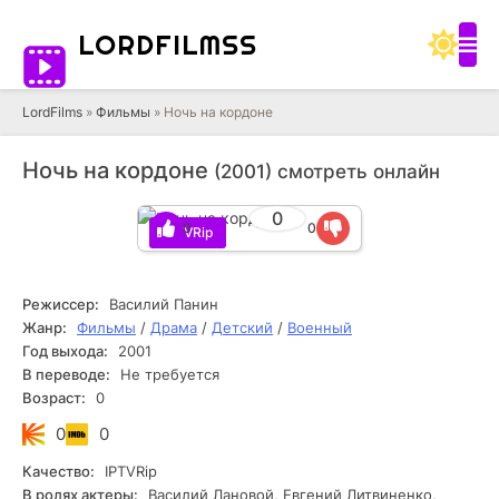
LORD
FILMSS
LordFilms
»
Фильмы
» Ночь на кордоне
Ночь на кордоне
(2001) смотреть онлайн
0
0
0
IPTVRip
Режиссер:
Василий Панин
Жанр:
Фильмы
/
Драма
/
Детский
/
Военный
Год выхода:
2001
В переводе:
Не требуется
Возраст:
0
0
0
Качество:
IPTVRip
В ролях актеры:
Василий Лановой, Евгений Литвиненко,