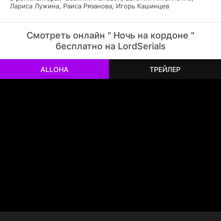
Лариса Лужина, Раиса Рязанова, Игорь Кашинцев
Смотреть онлайн " Ночь на кордоне "
бесплатно на LordSerials
ALLOHA
ТРЕЙЛЕР
РЕКЛАМА
РЕКЛАМА
РЕКЛАМА
РЕКЛАМА