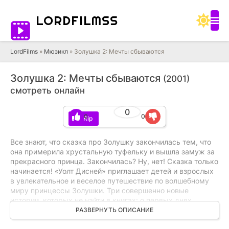
LORD
FILMSS
LordFilms
»
Мюзикл
» Золушка 2: Мечты сбываются
Золушка 2: Мечты сбываются
(2001)
смотреть онлайн
0
0
0
BDRip
Все знают, что сказка про Золушку закончилась тем, что
она примерила хрустальную туфельку и вышла замуж за
прекрасного принца. Закончилась? Ну, нет! Сказка только
начинается! «Уолт Дисней» приглашает детей и взрослых
в увлекательное и веселое путешествие по волшебному
миру принцессы Золушки. Три совершенно новые
истории, которых не найти в книгах: о первых днях
Золушки во дворце, о мышонке Жаке, уговорившем Фею
РАЗВЕРНУТЬ ОПИСАНИЕ
сделать его человеком, и о том, как злая и капризная