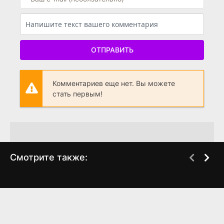
ОТПРАВИТЬ
Комментариев еще нет. Вы можете
стать первым!
Смотрите также:
Золушка: Кровавые
Золушка: Кровавые
WEB-DL
WEB-DL
туфельки
туфельки
(2024)
(2024)