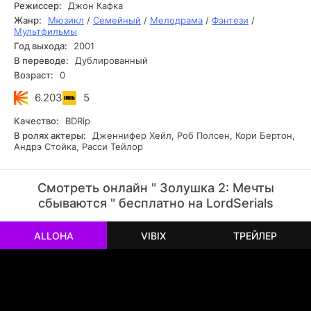
сестра Золушки Анастасия научилась улыбаться и
Режиссер:
Джон Кафка
любить...
Жанр:
Мюзикл
/
Семейный
/
Мелодрама
/
Фэнтези
/
Мультфильмы
Год выхода:
2001
В переводе:
Дублированный
Возраст:
0
6.203
5
Качество:
BDRip
В ролях актеры:
Дженнифер Хейл, Роб Полсен, Кори Бертон,
Андрэ Стойка, Расси Тейлор
Смотреть онлайн " Золушка 2: Мечты
сбываются " бесплатно на LordSerials
ALLOHA
VIBIX
ТРЕЙЛЕР
РЕКЛАМА
РЕКЛАМА
РЕКЛАМА
РЕКЛАМА