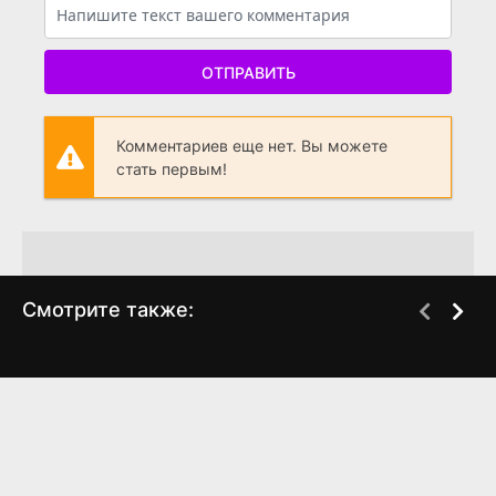
ОТПРАВИТЬ
Комментариев еще нет. Вы можете
стать первым!
Смотрите также:
16 кварталов
Путешествие на Луну
BDRip
DVDRip
3D
(2006)
(2005)
7.283
6.6
6.597
6.9