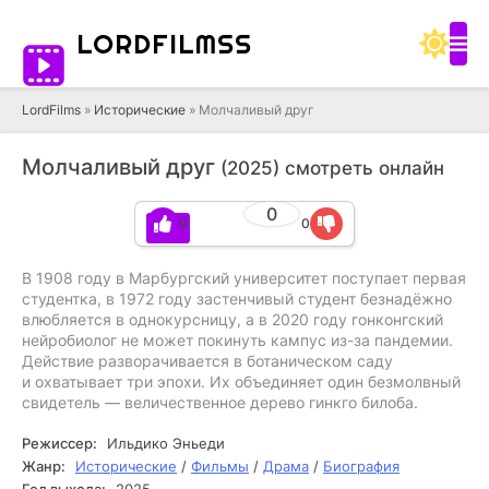
LORD
FILMSS
LordFilms
»
Исторические
» Молчаливый друг
Молчаливый друг
(2025) смотреть онлайн
0
0
0
TS
В 1908 году в Марбургский университет поступает первая
студентка, в 1972 году застенчивый студент безнадёжно
влюбляется в однокурсницу, а в 2020 году гонконгский
нейробиолог не может покинуть кампус из-за пандемии.
Действие разворачивается в ботаническом саду
и охватывает три эпохи. Их объединяет один безмолвный
свидетель — величественное дерево гинкго билоба.
Режиссер:
Ильдико Эньеди
Жанр:
Исторические
/
Фильмы
/
Драма
/
Биография