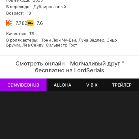
Год выхода:
2025
В переводе:
Дублированный
Возраст:
18
7.782
7.6
Качество:
TS
В ролях актеры:
Тони Люн Чу-Вай, Луна Ведлер, Энцо
Брумм, Леа Сейду, Сильвестр Грот
Смотреть онлайн " Молчаливый друг "
бесплатно на LordSerials
CDNVIDEOHUB
ALLOHA
VIBIX
ТРЕЙЛЕР
РЕКЛАМА
РЕКЛАМА
РЕКЛАМА
РЕКЛАМА