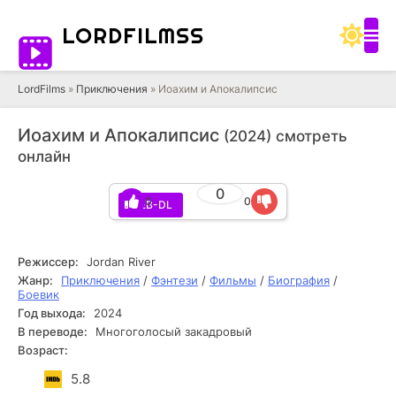
LORD
FILMSS
LordFilms
»
Приключения
» Иоахим и Апокалипсис
Иоахим и Апокалипсис
(2024) смотреть
онлайн
0
0
0
WEB-DL
Режиссер:
Jordan River
Жанр:
Приключения
/
Фэнтези
/
Фильмы
/
Биография
/
Боевик
Год выхода:
2024
В переводе:
Многоголосый закадровый
Возраст:
5.8