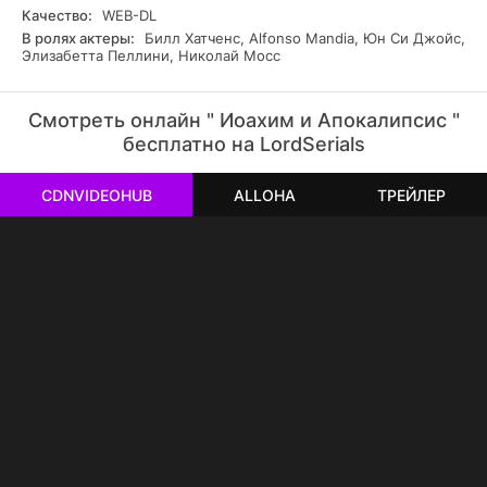
Качество:
WEB-DL
В ролях актеры:
Билл Хатченс, Alfonso Mandia, Юн Си Джойс,
Элизабетта Пеллини, Николай Мосс
Смотреть онлайн " Иоахим и Апокалипсис "
бесплатно на LordSerials
CDNVIDEOHUB
ALLOHA
ТРЕЙЛЕР
РЕКЛАМА
РЕКЛАМА
РЕКЛАМА
РЕКЛАМА