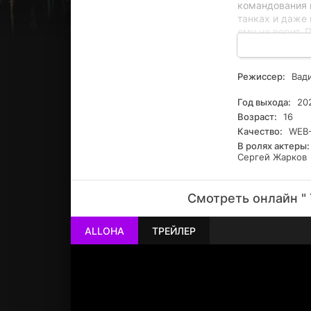
командования 
танках и даже
ему не верит. 
отправляют его
его настойчиво
к Анино — про
Режиссер:
Вади
Год выхода:
20
Возраст:
16
Качество:
WEB-
В ролях актеры:
Сергей Жарков
Смотреть онлайн " Т
ALLOHA
ТРЕЙЛЕР
РЕКЛАМА
РЕКЛАМА
РЕКЛАМА