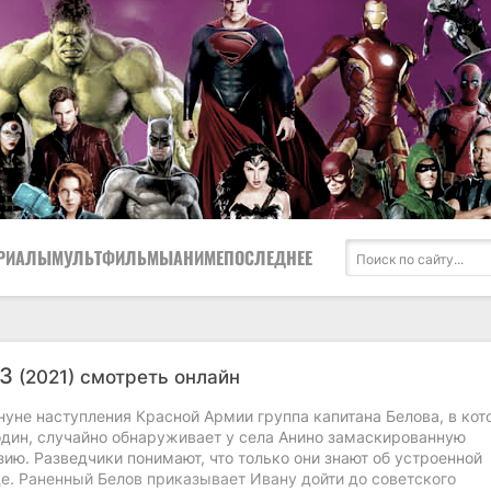
РИАЛЫ
МУЛЬТФИЛЬМЫ
АНИМЕ
ПОСЛЕДНЕЕ
43
(2021) смотреть онлайн
нуне наступления Красной Армии группа капитана Белова, в ко
один, случайно обнаруживает у села Анино замаскированную
ию. Разведчики понимают, что только они знают об устроенной
е. Раненный Белов приказывает Ивану дойти до советского