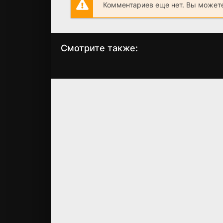
Комментариев еще нет. Вы можете
Смотрите также:
Топор. 1943
Невеста комдив
WEB-DL, HDTV
HDTV
(2021)
(2019)
6.912
0
6.88