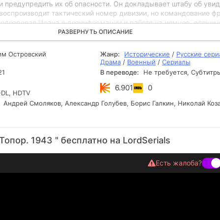
и предупредить их об опасности. Он докладывает штабу об уви
 воспроизводит тактический номер дивизии, но командование ф
Подозревая Ивана в дезинформации и работе на немцев, военны
 под арест. Полковник Алёшин пытается спасти друга: благодар
РАЗВЕРНУТЬ ОПИСАНИЕ
сти, командование отправляет еще одну группу
водником становится Иван, а руководит отрядом Одинцов.
м Островский
Жанр:
Исторические
/
Русские сер
Драма
/
Военный
/
Сериалы
21
В переводе:
Не требуется, Субтитр
6.901
0
DL, HDTV
Андрей Смоляков, Александр Голубев, Борис Галкин, Николай Коза
опор. 1943 " бесплатно на LordSerials
Есть жалоба?