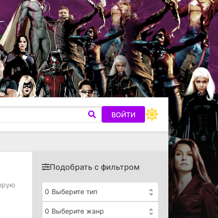
ВОЙТИ
Подобрать с фильтром
торую
0
Выберите тип
0
Выберите жанр