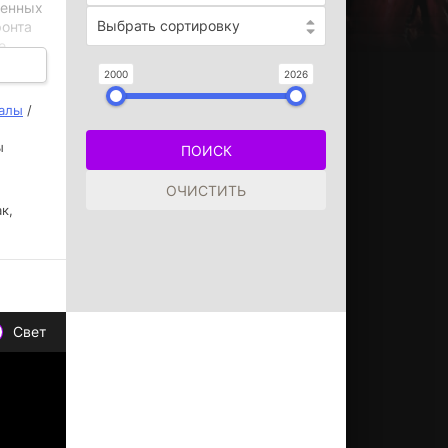
денных
Выбрать сортировку
ронта
е
я
2000
2026
иалы
/
ы
к,
Свет