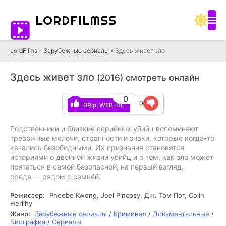
LORD
FILMSS
LordFilms
»
Зарубежные сериалы
» Здесь живет зло
Здесь живет зло
(2016) смотреть онлайн
0
0
0
WEBRip, WEB-DL
Родственники и близкие серийных убийц вспоминают
тревожные мелочи, странности и знаки, которые когда-то
казались безобидными. Их признания становятся
историями о двойной жизни убийц и о том, как зло может
прятаться в самой безопасной, на первый взгляд,
среде — рядом с семьёй.
Режиссер:
Phoebe Kwong, Joel Pincosy, Дж. Том Пог, Colin
Herlihy
Жанр:
Зарубежные сериалы
/
Криминал
/
Документальные
/
Биография
/
Сериалы