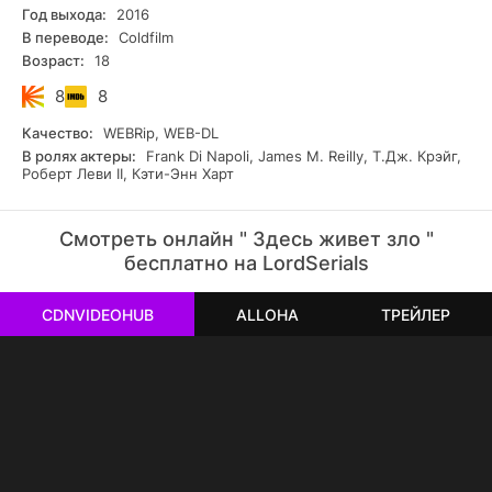
Год выхода:
2016
В переводе:
Coldfilm
Возраст:
18
8
8
Качество:
WEBRip, WEB-DL
В ролях актеры:
Frank Di Napoli, James M. Reilly, Т.Дж. Крэйг,
Роберт Леви II, Кэти-Энн Харт
Смотреть онлайн " Здесь живет зло "
бесплатно на LordSerials
CDNVIDEOHUB
ALLOHA
ТРЕЙЛЕР
РЕКЛАМА
РЕКЛАМА
РЕКЛАМА
РЕКЛАМА