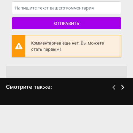
ОТПРАВИТЬ
Комментариев еще нет. Вы можете
стать первым!
Смотрите также:
Три идиота
Бобры
BDRip
BDRip
(2009)
(2018)
8.068
8.4
0
0