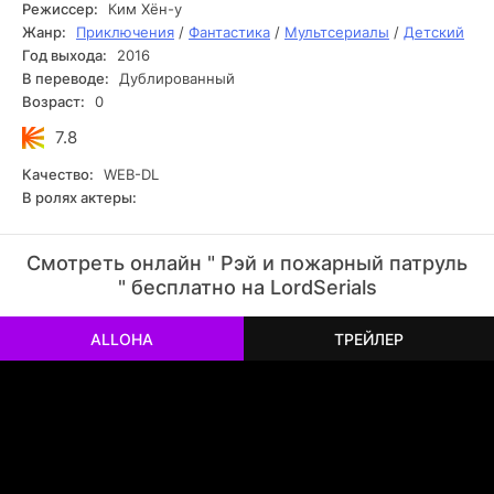
познавательные истории – малыши непременно
Режиссер:
Ким Хён-у
подружатся с Рэем и смелыми машинками-пожарными.
Жанр:
Приключения
/
Фантастика
/
Мультсериалы
/
Детский
Год выхода:
2016
В переводе:
Дублированный
Возраст:
0
7.8
Качество:
WEB-DL
В ролях актеры:
Смотреть онлайн " Рэй и пожарный патруль
" бесплатно на LordSerials
ALLOHA
ТРЕЙЛЕР
РЕКЛАМА
РЕКЛАМА
РЕКЛАМА
РЕКЛАМА