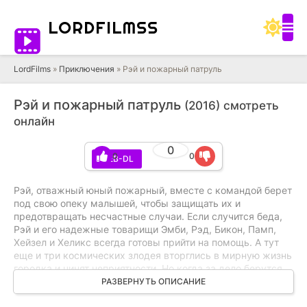
LORD
FILMSS
LordFilms
»
Приключения
» Рэй и пожарный патруль
Рэй и пожарный патруль
(2016) смотреть
онлайн
0
0
0
WEB-DL
Рэй, отважный юный пожарный, вместе с командой берет
под свою опеку малышей, чтобы защищать их и
предотвращать несчастные случаи. Если случится беда,
Рэй и его надежные товарищи Эмби, Рэд, Бикон, Памп,
Хейзел и Хеликс всегда готовы прийти на помощь. А тут
еще и три космических злодея вторглись в мирную жизнь
городка и чинят неприятности. Но когда за дело берутся
Рэй и пожарный патруль, то все будет в порядке!
РАЗВЕРНУТЬ ОПИСАНИЕ
Очаровательные герои, эффектная графика,