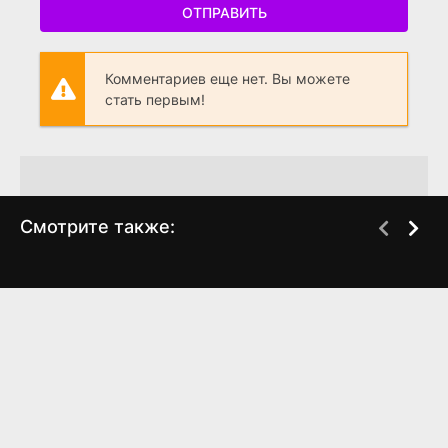
ОТПРАВИТЬ
Комментариев еще нет. Вы можете
стать первым!
Смотрите также:
Последний звонок
Старик
WEB-DL
DVDRip
(2012)
(2012)
4.42
4.1
7.865
7.2