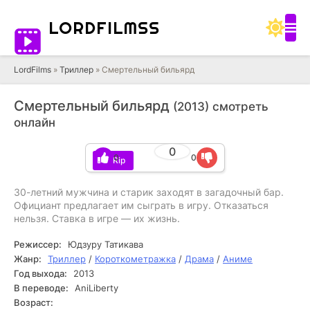
LORD
FILMSS
LordFilms
»
Триллер
» Смертельный бильярд
Смертельный бильярд
(2013) смотреть
онлайн
0
0
0
BDRip
30-летний мужчина и старик заходят в загадочный бар.
Официант предлагает им сыграть в игру. Отказаться
нельзя. Ставка в игре — их жизнь.
Режиссер:
Юдзуру Татикава
Жанр:
Триллер
/
Короткометражка
/
Драма
/
Аниме
Год выхода:
2013
В переводе:
AniLiberty
Возраст: