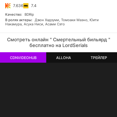
7.636
7.4
Качество:
BDRip
В ролях актеры:
Дзюн Хадзуми, Томоаки Маэно, Юити
Накамура, Асука Ниси, Асами Сэто
Смотреть онлайн " Смертельный бильярд "
бесплатно на LordSerials
CDNVIDEOHUB
ALLOHA
ТРЕЙЛЕР
РЕКЛАМА
РЕКЛАМА
РЕКЛАМА
РЕКЛАМА