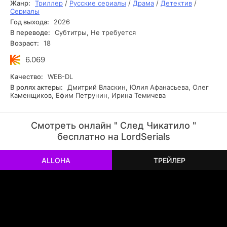
Жанр:
Триллер
/
Русские сериалы
/
Драма
/
Детектив
/
Сериалы
Год выхода:
2026
В переводе:
Субтитры, Не требуется
Возраст:
18
6.069
Качество:
WEB-DL
В ролях актеры:
Дмитрий Власкин, Юлия Афанасьева, Олег
Каменщиков, Ефим Петрунин, Ирина Темичева
Смотреть онлайн " След Чикатило "
бесплатно на LordSerials
ALLOHA
ТРЕЙЛЕР
РЕКЛАМА
РЕКЛАМА
РЕКЛАМА