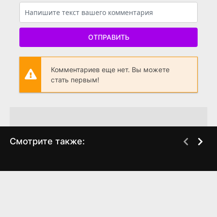
ОТПРАВИТЬ
Комментариев еще нет. Вы можете
стать первым!
Смотрите также:
Жизнь налаживается
Тень Чикатило
DVDRip
WEB-DL
(2008)
(2024)
0
0
6.925
0