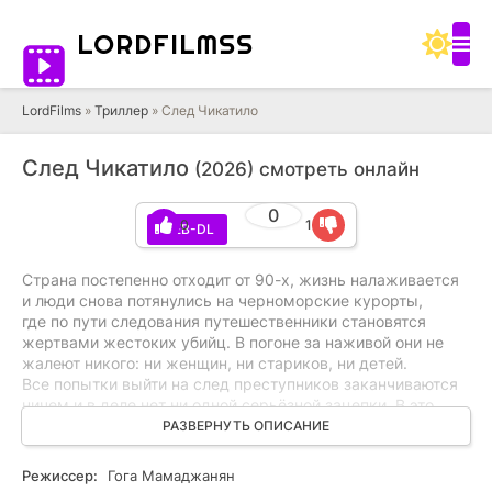
LORD
FILMSS
LordFilms
»
Триллер
» След Чикатило
След Чикатило
(2026) смотреть онлайн
0
0
1
WEB-DL
Страна постепенно отходит от 90-х, жизнь налаживается
и люди снова потянулись на черноморские курорты,
где по пути следования путешественники становятся
жертвами жестоких убийц. В погоне за наживой они не
жалеют никого: ни женщин, ни стариков, ни детей.
Все попытки выйти на след преступников заканчиваются
ничем и в деле нет ни одной серьёзной зацепки. В это
же время Виталий Витвицкий с беременной женой Ириной
РАЗВЕРНУТЬ ОПИСАНИЕ
Овсянниковой отправляются в отпуск в Крым и сами
попадают в лапы преступников, которыми оказываются
Режиссер:
Гога Мамаджанян
члены «Банды Амазонок», возглавляемой некоей Оспой.