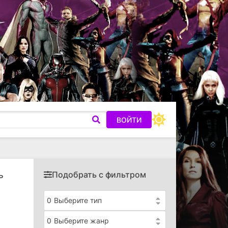
ВОЙТИ
Подобрать с фильтром
ь
0
Выберите тип
0
Выберите жанр