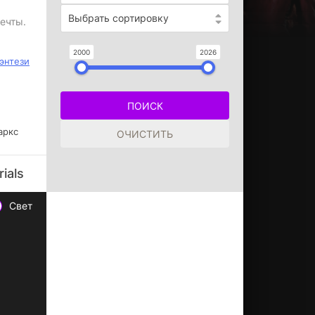
Выбрать сортировку
мечты.
2000
2026
энтези
аркс
ials
Свет