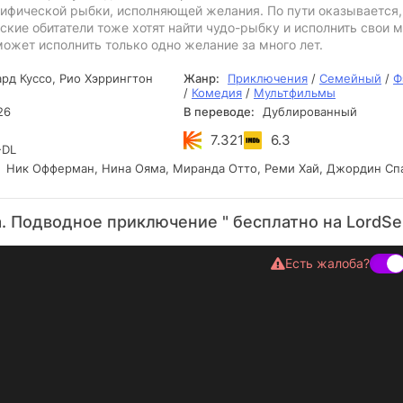
фической рыбки, исполняющей желания. По пути оказывается,
ские обитатели тоже хотят найти чудо-рыбку и исполнить свои 
ожет исполнить только одно желание за много лет.
рд Куссо, Рио Хэррингтон
Жанр:
Приключения
/
Семейный
/
Ф
/
Комедия
/
Мультфильмы
26
В переводе:
Дублированный
7.321
6.3
DL
Ник Офферман, Нина Ояма, Миранда Отто, Реми Хай, Джордин Сп
. Подводное приключение " бесплатно на LordSer
Есть жалоба?