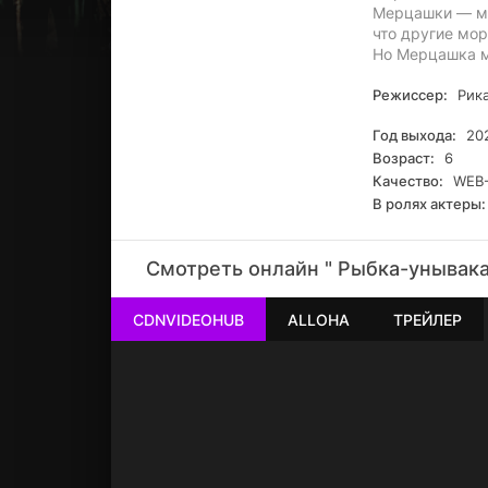
Мерцашки — ми
что другие мор
Но Мерцашка м
Режиссер:
Рика
Год выхода:
20
Возраст:
6
Качество:
WEB-
В ролях актеры:
Смотреть онлайн " Рыбка-унывака
CDNVIDEOHUB
ALLOHA
ТРЕЙЛЕР
РЕКЛАМА
РЕКЛАМА
РЕКЛАМА
РЕКЛАМА