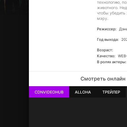
технологию, п
животного. Нед
чтобы убедить
мэру.
Режиссер:
Дэни
Год выхода:
20
Возраст:
Качество:
WEB-
В ролях актеры:
Смотреть онлайн "
CDNVIDEOHUB
ALLOHA
ТРЕЙЛЕР
РЕКЛАМА
РЕКЛАМА
РЕКЛАМА
РЕКЛАМА