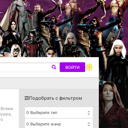
ВОЙТИ
Подобрать с фильтром
 Всеми
0
Выберите тип
бушка,
го
0
Выберите жанр