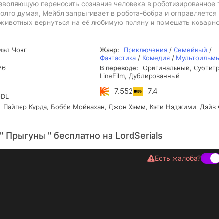
озволяющую переносить сознание человека в роботизированное 
олго думая, Мейбл запрыгивает в робота-бобра и отправляется 
 животных вернуться на её любимую поляну и помешать коварн
эл Чонг
Жанр:
Приключения
/
Семейный
/
Фантастика
/
Комедия
/
Мультфильм
26
В переводе:
Оригинальный, Субтитр
LineFilm, Дублированный
7.552
7.4
DL
Пайпер Курда, Бобби Мойнахан, Джон Хэмм, Кэти Нэджими, Дэйв
 Прыгуны " бесплатно на LordSerials
Есть жалоба?