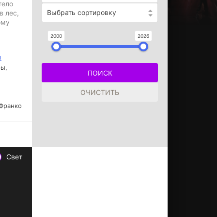
тело
Выбрать сортировку
в лес,
ому
2000
2026
ы
ы,
 Франко
Свет