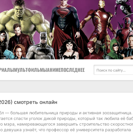
РИАЛЫ
МУЛЬТФИЛЬМЫ
АНИМЕ
ПОСЛЕДНЕЕ
2026) смотреть онлайн
бл — большая любительница природы и активная зоозащитница.
ается спасти уголок дикой природы, который так любила её ба
го мэра, намеревающегося завершить строительство скоростно
о девушка узнаёт, что профессор её университета разработала