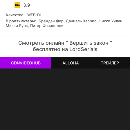
3.9
Качество:
WEB-DL
В ролях актеры:
Брендан Фер, Даниэль Харрис, Никки Уилан,
Микки Рурк, Питер Фачинелли
Смотреть онлайн " Вершить закон "
бесплатно на LordSerials
CDNVIDEOHUB
ALLOHA
ТРЕЙЛЕР
РЕКЛАМА
РЕКЛАМА
РЕКЛАМА
РЕКЛАМА