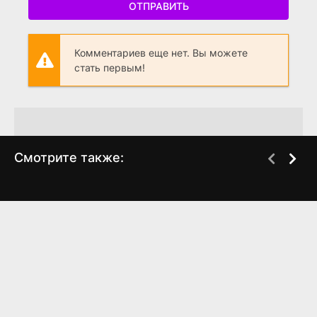
ОТПРАВИТЬ
Комментариев еще нет. Вы можете
стать первым!
Смотрите также:
Вершить закон
Обратный отсчёт
WEB-DL
WEB-DLRip, WEB-DL,
WEBRip
(2026)
(2025)
3.9
6.787
6.8