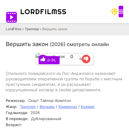
LORD
FILMSS
LordFilms
»
Триллер
» Вершить закон
Вершить закон
(2026) смотреть онлайн
0
0
0
WEB-DL
Опального полицейского из Лос-Анджелеса назначают
руководителем оперативной группы по борьбе с местным
преступным синдикатом, и он раскрывает
коррупционный заговор в своём департаменте.
Режиссер:
Скаут Тэйлор-Комптон
Жанр:
Триллер
/
Фильмы
/
Криминал
/
Боевик
Год выхода:
2026
В переводе:
Дублированный
Возраст: