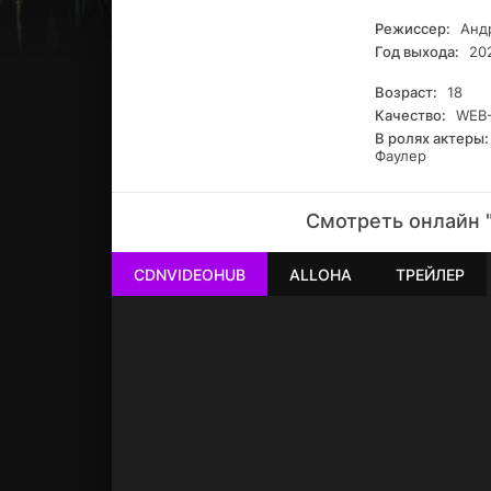
Режиссер:
Андр
Год выхода:
20
Возраст:
18
Качество:
WEB-
В ролях актеры:
Фаулер
Смотреть онлайн "
CDNVIDEOHUB
ALLOHA
ТРЕЙЛЕР
РЕКЛАМА
РЕКЛАМА
РЕКЛАМА
РЕКЛАМА
РЕКЛАМА