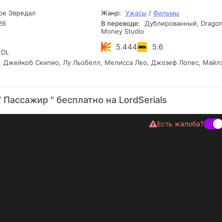
е Эвредал
Жанр:
Ужасы
/
Фильмы
26
В переводе:
Дублированный, Drago
Money Studio
5.444
5.6
DL
Джейкоб Скипио, Лу Льобелл, Мелисса Лео, Джозеф Лопес, Майл
 Пассажир " бесплатно на LordSerials
Есть жалоба?