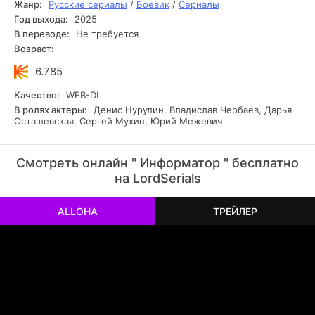
Жанр:
Русские сериалы
/
Боевик
/
Сериалы
Год выхода:
2025
В переводе:
Не требуется
Возраст:
6.785
Качество:
WEB-DL
В ролях актеры:
Денис Нурулин, Владислав Чербаев, Дарья
Осташевская, Сергей Мухин, Юрий Межевич
Смотреть онлайн " Информатор " бесплатно
на LordSerials
ALLOHA
ТРЕЙЛЕР
РЕКЛАМА
РЕКЛАМА
РЕКЛАМА
РЕКЛАМА