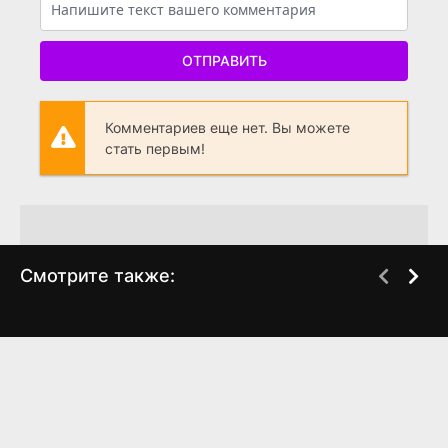
ОТПРАВИТЬ
Комментариев еще нет. Вы можете
стать первым!
Смотрите также:
Плохой коп
Информатор
WEB-DL
WEB-DL
(2019)
(2025)
6.567
6.4
5.7