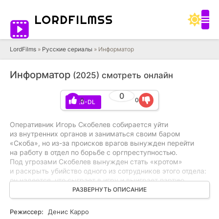
LORD
FILMSS
LordFilms
»
Русские сериалы
» Информатор
Информатор
(2025) смотреть онлайн
0
0
0
WEB-DL
Оперативник Игорь Скобелев собирается уйти
из внутренних органов и заниматься своим баром
«Скоба», но из-за происков врагов вынужден перейти
на работу в отдел по борьбе с оргпреступностью.
Под угрозами Скобелев вынужден стать «кротом»
и раскрыть убийство одного из сотрудников этого отдела:
он надеется, что сыграет в игру и выиграет партию,
но оказывается в ситуации 20-летней давности,
РАЗВЕРНУТЬ ОПИСАНИЕ
приведшей к гибели его отца.
Режиссер:
Денис Карро