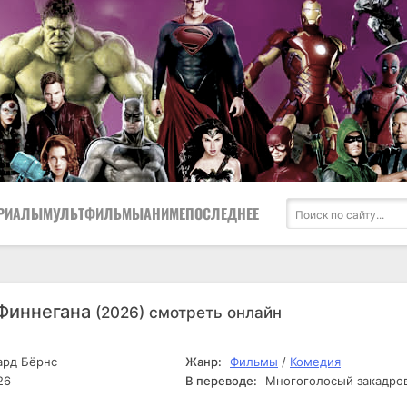
РИАЛЫ
МУЛЬТФИЛЬМЫ
АНИМЕ
ПОСЛЕДНЕЕ
Финнегана
(2026) смотреть онлайн
рд Бёрнс
Жанр:
Фильмы
/
Комедия
26
В переводе:
Многоголосый закадро