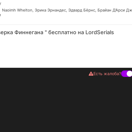
V
Naoimh Whelton, Эрика Эрнандес, Эдвард Бёрнс, Брайан Д’Арси Д
и
ерка Финнегана " бесплатно на LordSerials
Есть жалоба?