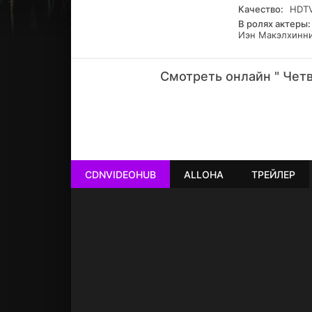
Качество:
HDT
В ролях актеры:
Иэн Макэлхинн
Смотреть онлайн " Четв
РЕКЛАМА
РЕКЛАМА
РЕКЛАМА
РЕКЛАМА
CDNVIDEOHUB
ALLOHA
ТРЕЙЛЕР