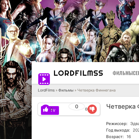
LORD
FILMSS
ФИЛЬМЫ
СЕ
LordFilms
»
Фильмы
» Четверка Финнегана
Четверка 
0
0
0
HDTV
Режиссер:
Эдва
Год выхода:
20
Возраст:
16