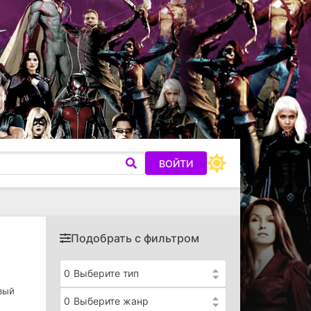
ВОЙТИ
Подобрать с фильтром
0
Выберите тип
вый
0
Выберите жанр