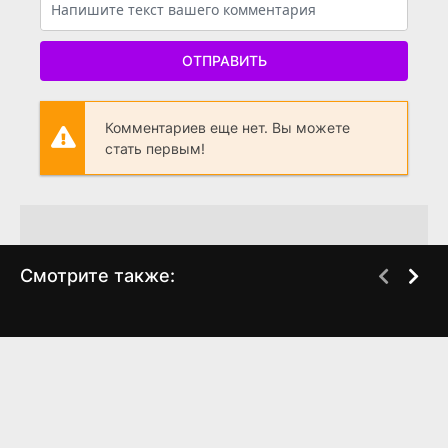
ОТПРАВИТЬ
Комментариев еще нет. Вы можете
стать первым!
Смотрите также:
Саша
Рождество с Джой
WEB-DLRip
WEB-DL
(2010)
(2018)
6.543
6.7
5.831
6.4