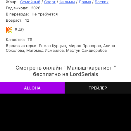
Жанр:
Семейный
/
Спорт
/
Фильмы
/
Драма
/
Боевик
Год выхода:
2026
В переводе:
Не требуется
Возраст:
12
6.49
Качество:
TS
В ролях актеры:
Роман Курцын, Мирон Проворов, Алина
Соколова, Магомед Исмаилов, Мафтун Саидисрибов
Смотреть онлайн " Малыш-каратист "
бесплатно на LordSerials
ALLOHA
ТРЕЙЛЕР
РЕКЛАМА
РЕКЛАМА
РЕКЛАМА
РЕКЛАМА