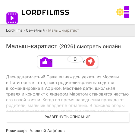
LORD
FILMSS
LordFilms
»
Семейный
» Малыш-каратист
Малыш-каратист
(2026) смотреть онлайн
0
0
0
TS
Двенадцатилетний Саша вынужден уехать из Москвы
в Пятигорск к тёте, пока родители-врачи находятся
в командировке в Африке. Местные дети, школьная
травля и конфликт с лидером Маратом становятся частью
его новой жизни. Когда во время наводнения пропадают
родители, мальчик впадает в отчаяние. В поисках опоры
он находит увлечение — карате, где строгий сэнсэй
Дмитрий и его дочь Маша помогают ему преодолеть
РАЗВЕРНУТЬ ОПИСАНИЕ
страх, закалить характер и обрести внутреннюю силу.
Режиссер:
Алексей Алфёров