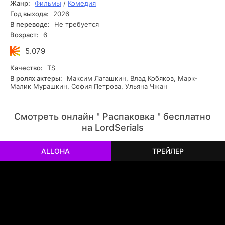
Жанр:
Фильмы
/
Комедия
Год выхода:
2026
В переводе:
Не требуется
Возраст:
6
5.079
Качество:
TS
В ролях актеры:
Максим Лагашкин, Влад Кобяков, Марк-
Малик Мурашкин, София Петрова, Ульяна Чжан
Смотреть онлайн " Распаковка " бесплатно
на LordSerials
ALLOHA
ТРЕЙЛЕР
РЕКЛАМА
РЕКЛАМА
РЕКЛАМА
РЕКЛАМА