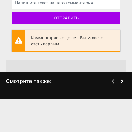
ОТПРАВИТЬ
Комментариев еще нет. Вы можете
стать первым!
Смотрите также:
Обычный человек
Объяснялкины
BDRip
WEB-DL
(2012)
(2023)
5.774
4.5
8.079
0