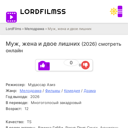
LORD
FILMSS
LordFilms
»
Мелодрама
» Муж, жена и двое лишних
Муж, жена и двое лишних
(2026) смотреть
онлайн
0
0
0
TS
Режиссер:
Мудассар Азиз
Жанр:
Мелодрама
/
Фильмы
/
Комедия
/
Драма
Год выхода:
2026
В переводе:
Многоголосый закадровый
Возраст:
12
Качество:
TS
В ролях актеры:
Вамика Габби, Ракул Прит Сингх, Аюшманн