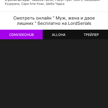
Кхуррана, Сара Али Кхан, Шиба Чадха
Смотреть онлайн " Муж, жена и двое
лишних " бесплатно на LordSerials
CDNVIDEOHUB
ALLOHA
ТРЕЙЛЕР
РЕКЛАМА
РЕКЛАМА
РЕКЛАМА
РЕКЛАМА
РЕКЛАМА