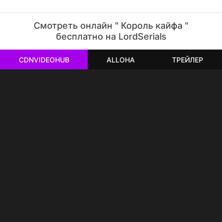
Смотреть онлайн " Король кайфа "
бесплатно на LordSerials
CDNVIDEOHUB
ALLOHA
ТРЕЙЛЕР
РЕКЛАМА
РЕКЛАМА
РЕКЛАМА
РЕКЛАМА