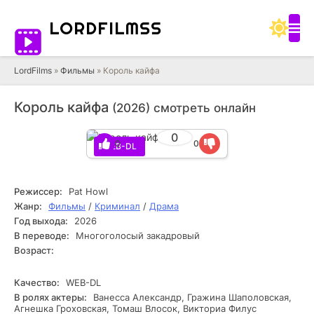
LORD
FILMSS
LordFilms
»
Фильмы
» Король кайфа
Король кайфа
(2026) смотреть онлайн
0
0
0
WEB-DL
Режиссер:
Pat Howl
Жанр:
Фильмы
/
Криминал
/
Драма
Год выхода:
2026
В переводе:
Многоголосый закадровый
Возраст:
Качество:
WEB-DL
В ролях актеры:
Ванесса Александр, Гражина Шаполовская,
Агнешка Гроховская, Томаш Влосок, Викториа Филус