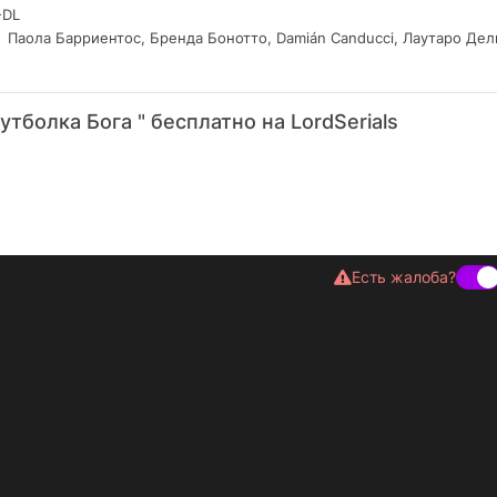
DL
Паола Барриентос, Бренда Бонотто, Damián Canducci, Лаутаро Дел
тболка Бога " бесплатно на LordSerials
Есть жалоба?