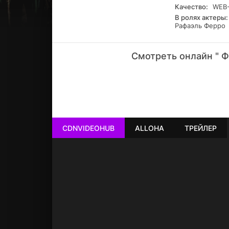
Качество:
WEB-
В ролях актеры:
Рафаэль Ферро
Смотреть онлайн " Фу
РЕКЛАМА
РЕКЛАМА
РЕКЛАМА
РЕКЛАМА
CDNVIDEOHUB
ALLOHA
ТРЕЙЛЕР