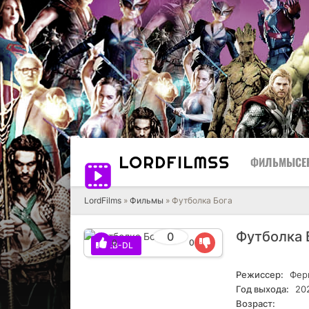
LORD
FILMSS
ФИЛЬМЫ
СЕ
LordFilms
»
Фильмы
» Футболка Бога
Футболка 
0
0
0
WEB-DL
Режиссер:
Фер
Год выхода:
20
Возраст: