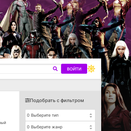
ВОЙТИ
Подобрать с фильтром
0
Выберите тип
вый
0
Выберите жанр