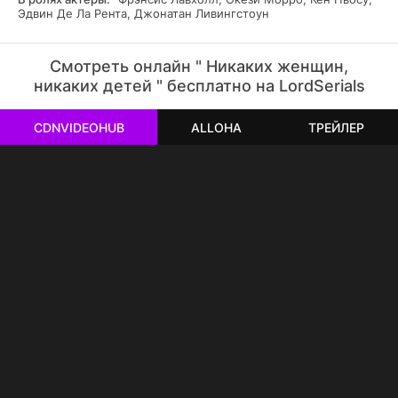
Эдвин Де Ла Рента, Джонатан Ливингстоун
Смотреть онлайн " Никаких женщин,
никаких детей " бесплатно на LordSerials
CDNVIDEOHUB
ALLOHA
ТРЕЙЛЕР
РЕКЛАМА
РЕКЛАМА
РЕКЛАМА
РЕКЛАМА