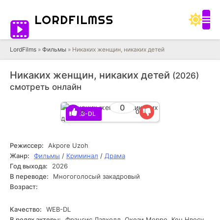
LORD
FILMSS
LordFilms
»
Фильмы
» Никаких женщин, никаких детей
Никаких женщин, никаких детей
(2026)
смотреть онлайн
0
0
0
WEB-DL
Режиссер:
Akpore Uzoh
Жанр:
Фильмы
/
Криминал
/
Драма
Год выхода:
2026
В переводе:
Многоголосый закадровый
Возраст:
Качество:
WEB-DL
В ролях актеры:
Фрэнсис Лавхолл, Окези Морро, Кен Нвосу,