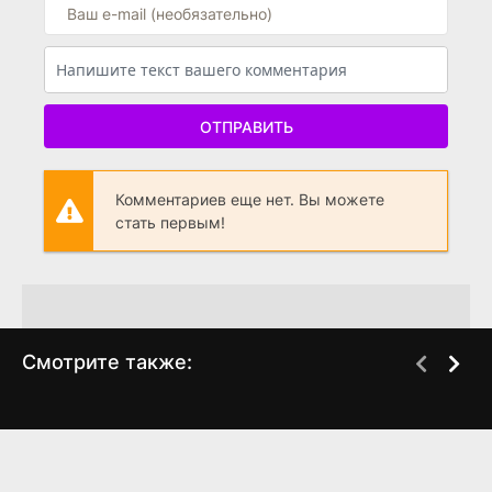
ОТПРАВИТЬ
Комментариев еще нет. Вы можете
стать первым!
Смотрите также:
Девичник в честь
Плохой пастух
WEB-DL
WEB-DL
развода
(2024)
(2024)
5.184
4.3