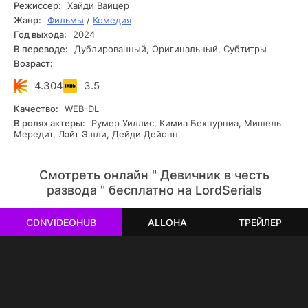
свое видение, как поступить с солидной пачкой наличных.
Режиссер:
Хайди Вайцер
Жанр:
Фильмы
/
Комедия
Год выхода:
2024
В переводе:
Дублированный, Оригинальный, Субтитры
Возраст:
4.304
3.5
Качество:
WEB-DL
В ролях актеры:
Румер Уиллис, Кимиа Бехпурниа, Мишель
Мередит, Лэйт Эшли, Дейди Дейонн
Смотреть онлайн " Девичник в честь
развода " бесплатно на LordSerials
CDNVIDEOHUB
ALLOHA
ТРЕЙЛЕР
РЕКЛАМА
РЕКЛАМА
РЕКЛАМА
РЕКЛАМА
РЕКЛАМА