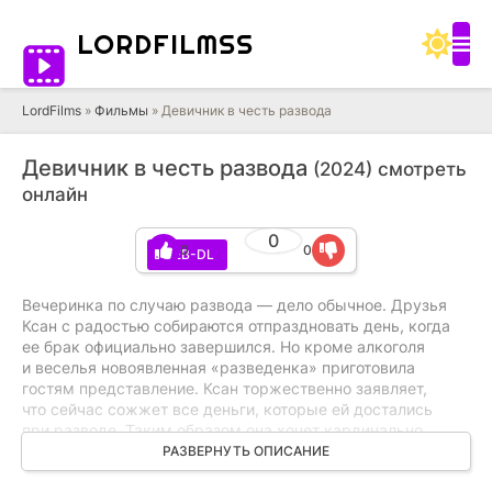
LORD
FILMSS
LordFilms
»
Фильмы
» Девичник в честь развода
Девичник в честь развода
(2024) смотреть
онлайн
0
0
0
WEB-DL
Вечеринка по случаю развода — дело обычное. Друзья
Ксан с радостью собираются отпраздновать день, когда
ее брак официально завершился. Но кроме алкоголя
и веселья новоявленная «разведенка» приготовила
гостям представление. Ксан торжественно заявляет,
что сейчас сожжет все деньги, которые ей достались
при разводе. Таким образом она хочет кардинально
забыть о прошлом и начать жизнь с чистого листа.
РАЗВЕРНУТЬ ОПИСАНИЕ
Вот тут-то мнения друзей разделились: у каждого есть