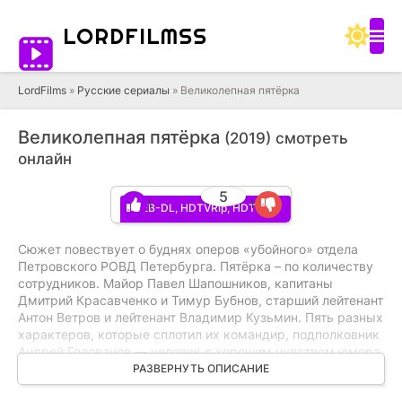
LORD
FILMSS
LordFilms
»
Русские сериалы
» Великолепная пятёрка
Великолепная пятёрка
(2019) смотреть
онлайн
5
1
1
WEB-DL, HDTVRip, HDTV,
WEBRip, WEB-DLRip, SATRip
Сюжет повествует о буднях оперов «убойного» отдела
Петровского РОВД Петербурга. Пятёрка – по количеству
сотрудников. Майор Павел Шапошников, капитаны
Дмитрий Красавченко и Тимур Бубнов, старший лейтенант
Антон Ветров и лейтенант Владимир Кузьмин. Пять разных
характеров, которые сплотил их командир, подполковник
Андрей Голованов — человек с хорошим чувством юмора
и богатым прошлым. Он еще помнит, когда в Петербурге
РАЗВЕРНУТЬ ОПИСАНИЕ
были улицы разбитых фонарей. Время изменилось: