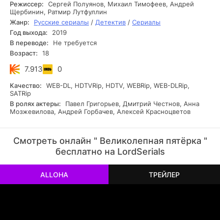
милиция стала полицией, город преобразился, но
Режиссер:
Сергей Полуянов, Михаил Тимофеев, Андрей
человеческие страсти по-прежнему кипят вовсю. Месть,
Щербинин, Ратмир Лутфуллин
зависть, страх, любострастие, корысть толкают одних на
Жанр:
Русские сериалы
/
Детектив
/
Сериалы
преступления, а честь, совесть, справедливость и
Год выхода:
2019
смелость заставляют других противостоять злу. Герои
В переводе:
Не требуется
«великолепной пятёрки» наказывают зло ежедневно.
Возраст:
18
Удивительно, но в этой рутине у них остается время на
любовь, дружбу и юмор.
7.913
0
Качество:
WEB-DL, HDTVRip, HDTV, WEBRip, WEB-DLRip,
SATRip
В ролях актеры:
Павел Григорьев, Дмитрий Честнов, Анна
Мозжевилова, Андрей Горбачев, Алексей Красноцветов
Смотреть онлайн " Великолепная пятёрка "
бесплатно на LordSerials
ALLOHA
ТРЕЙЛЕР
РЕКЛАМА
РЕКЛАМА
РЕКЛАМА
РЕКЛАМА